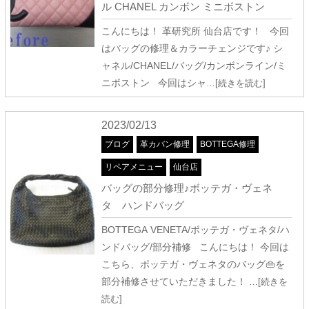
ル CHANEL カンボン ミニボストン
こんにちは！ 革研究所 仙台店です！ 今回
はバッグの修理＆カラーチェンジです♪ シ
ャネル/CHANEL/バッグ/カンボンライン/ミ
ニボストン 今回はシャ
…[続きを読む]
2023/02/13
ブログ
革カバン修理
BOTTEGA修理
リペアメニュー
仙台店
バッグの部分修理♪ボッテガ・ヴェネ
タ ハンドバッグ
BOTTEGA VENETA/ボッテガ・ヴェネタ/ハ
ンドバッグ/部分補修 こんにちは！ 今回は
こちら、ボッテガ・ヴェネタのバッグ👜を
部分補修させていただきました！
…[続きを
読む]