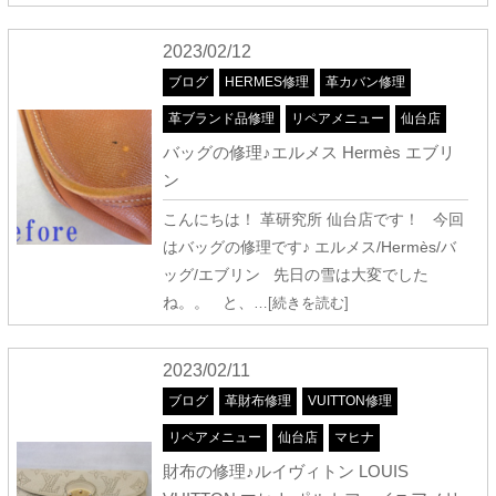
2023/02/12
ブログ
HERMES修理
革カバン修理
革ブランド品修理
リペアメニュー
仙台店
バッグの修理♪エルメス Hermès エブリ
ン
こんにちは！ 革研究所 仙台店です！ 今回
はバッグの修理です♪ エルメス/Hermès/バ
ッグ/エブリン 先日の雪は大変でした
ね。。 と、
…[続きを読む]
2023/02/11
ブログ
革財布修理
VUITTON修理
リペアメニュー
仙台店
マヒナ
財布の修理♪ルイヴィトン LOUIS