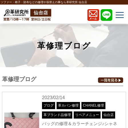
ソファー・椅子・財布などの修理や張替えの事なら革研究所 仙台店
革修理ブログ
革修理ブログ
2023/02/14
ブログ
革カバン修理
CHANEL修理
革ブランド品修理
リペアメニュー
仙台店
バッグの修理＆カラーチェンジ♪シャネ