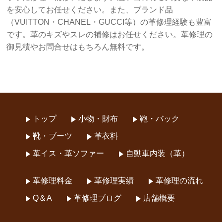
を安心してお任せください。また、ブランド品
（VUITTON・CHANEL・GUCCI等）の革修理経験も豊富
です。革のキズやスレの補修はお任せください。革修理の
御見積やお問合せはもちろん無料です。
トップ
小物・財布
鞄・バック
靴・ブーツ
革衣料
革イス・革ソファー
自動車内装（革）
革修理料金
革修理実績
革修理の流れ
Q＆A
革修理ブログ
店舗概要