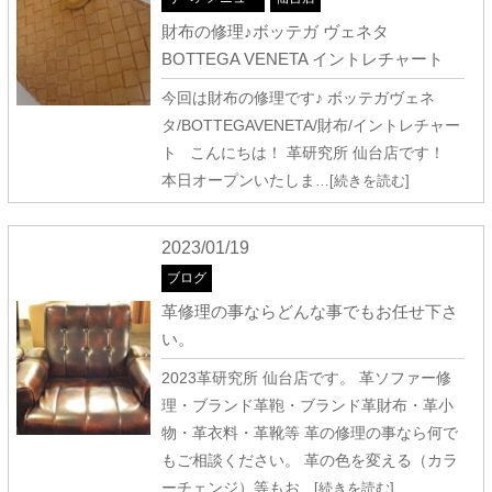
財布の修理♪ボッテガ ヴェネタ
BOTTEGA VENETA イントレチャート
今回は財布の修理です♪ ボッテガヴェネ
タ/BOTTEGAVENETA/財布/イントレチャー
ト こんにちは！ 革研究所 仙台店です！
本日オープンいたしま
…[続きを読む]
2023/01/19
ブログ
革修理の事ならどんな事でもお任せ下さ
い。
2023革研究所 仙台店です。 革ソファー修
理・ブランド革鞄・ブランド革財布・革小
物・革衣料・革靴等 革の修理の事なら何で
もご相談ください。 革の色を変える（カラ
ーチェンジ）等もお
…[続きを読む]