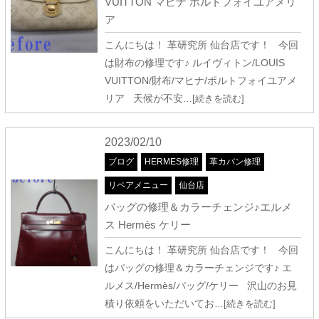
VUITTON マヒナ ポルトフォイユアメリ
ア
こんにちは！ 革研究所 仙台店です！ 今回
は財布の修理です♪ ルイヴィトン/LOUIS
VUITTON/財布/マヒナ/ポルトフォイユアメ
リア 天候が不安
…[続きを読む]
2023/02/10
ブログ
HERMES修理
革カバン修理
リペアメニュー
仙台店
バッグの修理＆カラーチェンジ♪エルメ
ス Hermès ケリー
こんにちは！ 革研究所 仙台店です！ 今回
はバッグの修理＆カラーチェンジです♪ エ
ルメス/Hermès/バッグ/ケリー 沢山のお見
積り依頼をいただいてお
…[続きを読む]