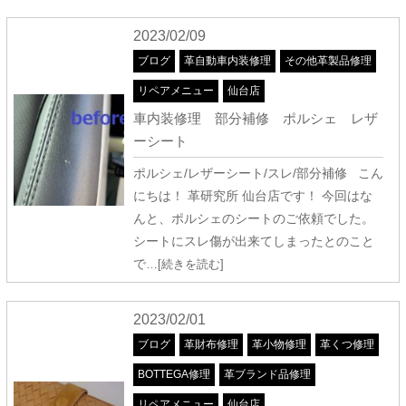
2023/02/09
ブログ
革自動車内装修理
その他革製品修理
リペアメニュー
仙台店
車内装修理 部分補修 ポルシェ レザ
ーシート
ポルシェ/レザーシート/スレ/部分補修 こん
にちは！ 革研究所 仙台店です！ 今回はな
んと、ポルシェのシートのご依頼でした。
シートにスレ傷が出来てしまったとのこと
で
…[続きを読む]
2023/02/01
ブログ
革財布修理
革小物修理
革くつ修理
BOTTEGA修理
革ブランド品修理
リペアメニュー
仙台店