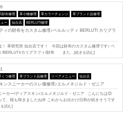
26
革財布修理
革小物修理
革カラーチェンジ
革ブランド品修理
ニュー
仙台店
BERLUTI修理
ティの財布をカスタム修理♪ベルルッティ BERLUTI カリグラ
布
は！ 革研究所 仙台店です！ 今回は財布のカスタム修理です♪ ベ
/BERLUTI/カリグラフィ/財布 また
…[続きを読む]
01
革くつ修理
革ブランド品修理
リペアメニュー
仙台店
キンスニーカーのスレ傷修理♪エルメネジルド・ゼニア
ニーカー/ディアスキン/エルメネジルド・ゼニア こんにちは😊
って、桜も咲きましたね🌸 これからお出かけ日和が続きそうです
きを読む]