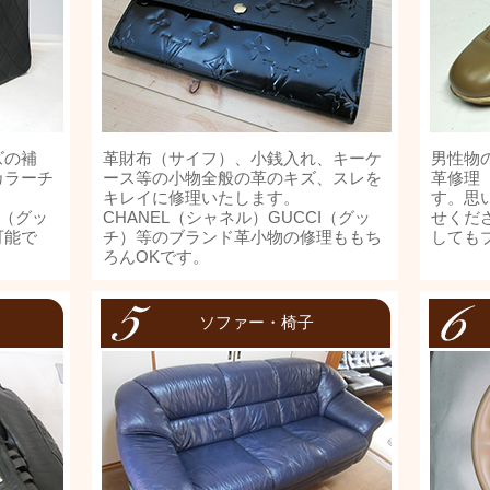
ズの補
革財布（サイフ）、小銭入れ、キーケ
男性物
カラーチ
ース等の小物全般の革のキズ、スレを
革修理
。
キレイに修理いたします。
す。思
I（グッ
CHANEL（シャネル）GUCCI（グッ
せくだ
可能で
チ）等のブランド革小物の修理ももち
しても
ろんOKです。
ソファー・椅子