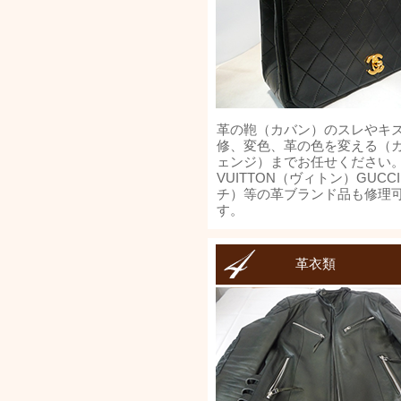
革の鞄（カバン）のスレやキ
修、変色、革の色を変える（
ェンジ）までお任せください
VUITTON（ヴィトン）GUCC
チ）等の革ブランド品も修理
す。
革衣類