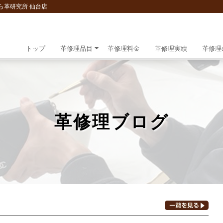
ら革研究所 仙台店
トップ
革修理品目
革修理料金
革修理実績
革修理
革修理ブログ