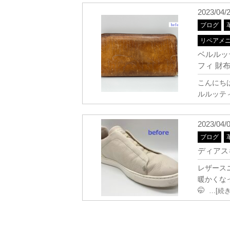
2023/04/
ブログ
リペアメ
ベルルッ
フィ 財
こんにち
ルルッティ
2023/04/
ブログ
ディアス
レザース
暖かくな
🤭
…[続