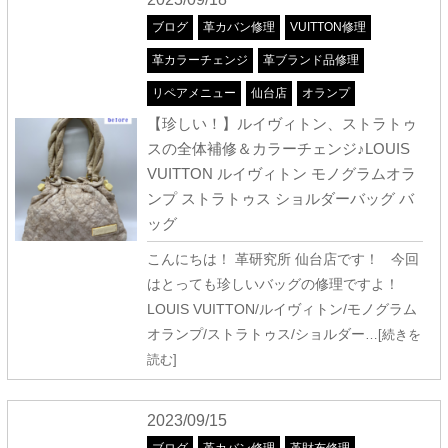
ブログ
革カバン修理
VUITTON修理
革カラーチェンジ
革ブランド品修理
リペアメニュー
仙台店
オランプ
【珍しい！】ルイヴィトン、ストラトゥ
スの全体補修＆カラーチェンジ♪LOUIS
VUITTON ルイヴィトン モノグラムオラ
ンプ ストラトゥス ショルダーバッグ バ
ッグ
こんにちは！ 革研究所 仙台店です！ 今回
はとっても珍しいバッグの修理ですよ！
LOUIS VUITTON/ルイヴィトン/モノグラム
オランプ/ストラトゥス/ショルダー
…[続きを
読む]
2023/09/15