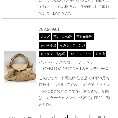
だきました😊 ヌメ革のかっこいいお財布で
すね✨ こちらの財布の、糸がほつれて取れ
てしま
…[続きを読む]
2023/09/01
ブログ
革カバン修理
革財布修理
革小物修理
革カラーチェンジ
革ブランド品修理
リペアメニュー
仙台店
ハンドバッグのカラーチェンジ
♪TOFF&LOADSTONE T＆F レディース
こんにちは、革研究所 仙台店です🌞 8月も
終わり、もう9月ですね…🥲 1年があっとい
う間に過ぎていきます😭 さてさて、今回
は…カラーチェンジのご依頼です👯‍♀️👯‍♀
…[続
きを読む]