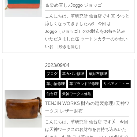
＆染め直し♪Joggo ジョッゴ
こんにちは、革研究所 仙台店です🤹‍♀️ やっと
涼しくなってきましたね💃 今回は
Joggo（ジョッゴ）のお財布をお持ち込み
いただきました👏 ツートンカラーのかわい
いお
…[続きを読む]
2023/09/04
ブログ
革カバン修理
革財布修理
革小物修理
革ブランド品修理
リペアメニュー
仙台店
天神ワークス修理
TENJIN WORKS 財布の縫製修理♪天神ワ
ークス レザー財布
こんにちは、革研究所 仙台店 です🤸 今回
は天神ワークスのお財布をお持ち込みいた