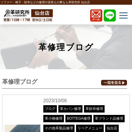
ソファー・椅子・財布などの修理や張替えの事なら革研究所 仙台店
革修理ブログ
革修理ブログ
2023/10/06
ブログ
革カバン修理
革財布修理
革小物修理
BOTTEGA修理
革ブランド品修理
その他革製品修理
リペアメニュー
仙台店