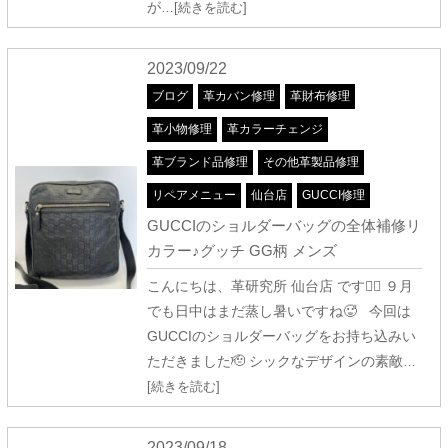
が
…[続きを読む]
2023/09/22
ブログ
革カバン修理
革財布修理
革小物修理
革カラーチェンジ
革ブランド品修理
その他革製品修理
リペアメニュー
仙台店
GUCCI修理
GUCCIのショルダーバッグの全体補修リ
カラー♪グッチ GG柄 メンズ
こんにちは、革研究所 仙台店 です🤽‍♀️ ９月
でも日中はまだ蒸し暑いですね🥵 今回は
GUCCIのショルダーバッグをお持ち込みい
ただきました🫡 シックなデザインの素敵
…
[続きを読む]
2023/09/18