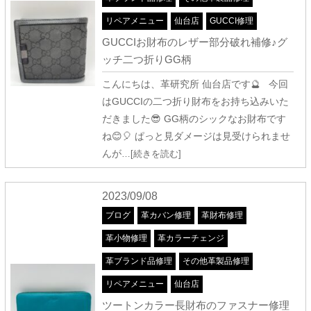
リペアメニュー
仙台店
GUCCI修理
GUCCIお財布のレザー部分破れ補修♪グ
ッチ二つ折りGG柄
こんにちは、革研究所 仙台店です🔮 今回
はGUCCIの二つ折り財布をお持ち込みいた
だきました😎 GG柄のシックなお財布です
ね😊🎈 ぱっと見ダメージは見受けられませ
んが
…[続きを読む]
2023/09/08
ブログ
革カバン修理
革財布修理
革小物修理
革カラーチェンジ
革ブランド品修理
その他革製品修理
リペアメニュー
仙台店
ツートンカラー長財布のファスナー修理