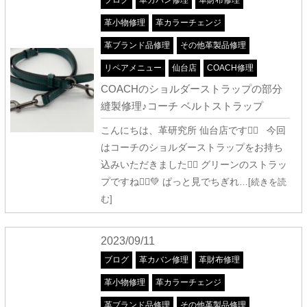
ブログ
革カバン修理
革財布修理
革小物修理
革カラーチェンジ
革ブランド品修理
その他革製品修理
リペアメニュー
仙台店
COACH修理
COACHのショルダーストラップの部分
縫製修理♪コーチ ベルトストラップ
こんにちは、革研究所 仙台店です🧙‍♀️ 今回
はコーチのショルダーストラップをお持ち
込みいただきました🤹‍♀️ グリーンのストラッ
プですね🧚‍♂️💚 ぱっと見でちぎれ
…[続きを読
む]
2023/09/11
ブログ
革カバン修理
革財布修理
革小物修理
革カラーチェンジ
革ブランド品修理
その他革製品修理