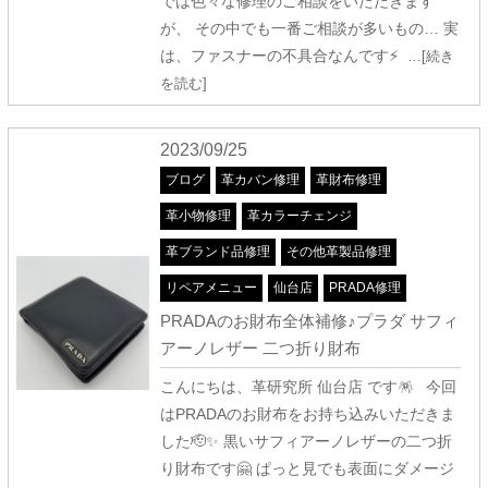
では色々な修理のご相談をいただきます
が、 その中でも一番ご相談が多いもの… 実
は、ファスナーの不具合なんです⚡
…[続き
を読む]
2023/09/25
ブログ
革カバン修理
革財布修理
革小物修理
革カラーチェンジ
革ブランド品修理
その他革製品修理
リペアメニュー
仙台店
PRADA修理
PRADAのお財布全体補修♪プラダ サフィ
アーノレザー 二つ折り財布
こんにちは、革研究所 仙台店 です🪅 今回
はPRADAのお財布をお持ち込みいただきま
した🫡✨ 黒いサフィアーノレザーの二つ折
り財布です🤗 ぱっと見でも表面にダメージ