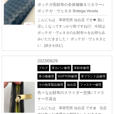
ボッテガ長財布の全体補修＆リカラー♪
ボッテガ・ヴェネタ Bottega Veneta
こんにちは、革研究所 仙台店 です🍁 急に
涼しくなってすっかり秋ですね🧚‍♂️ 今回は
ボッテガ・ヴェネタのお財布👛をお持ち込
みいただきました！ ボッテガ・ヴェネタと
い
…[続きを読む]
2023/09/29
ブログ
革カバン修理
革財布修理
革小物修理
VUITTON修理
革ブランド品修理
その他革製品修理
仙台店
ファスナー修理
色々なお財布のスライダー交換♪ファス
ナー不具合
こんにちは、革研究所 仙台店 です🎀 当店