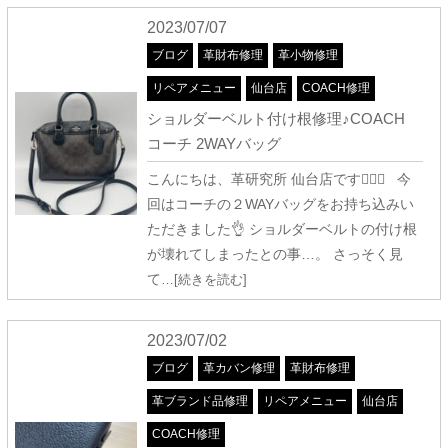
2023/07/07
ブログ
革財布修理
革小物修理
リペアメニュー
仙台店
COACH修理
ショルダーベルト付け根修理♪COACH
コーチ 2WAYバッグ
こんにちは、革研究所 仙台店です🧚‍♀️✨ 今
回はコーチの２WAYバッグをお持ち込みい
ただきました👌 ショルダーベルトの付け根
が壊れてしまったとの事…。 さっそく見
て
…[続きを読む]
2023/07/02
ブログ
革カバン修理
革財布修理
革ブランド品修理
リペアメニュー
仙台店
COACH修理