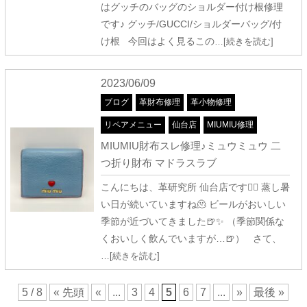
はグッチのバッグのショルダー付け根修理
です♪ グッチ/GUCCI/ショルダーバッグ/付
け根 今回はよく見るこの
…[続きを読む]
2023/06/09
ブログ
革財布修理
革小物修理
リペアメニュー
仙台店
MIUMIU修理
MIUMIU財布スレ修理♪ミュウミュウ 二
つ折り財布 マドラスラブ
こんにちは、革研究所 仙台店です🧚‍♀️ 蒸し暑
い日が続いていますね🫠 ビールがおいしい
季節が近づいてきました🍺✨ （季節関係な
くおいしく飲んでいますが…🍺） さて、
…[続きを読む]
5 / 8
« 先頭
«
...
3
4
5
6
7
...
»
最後 »