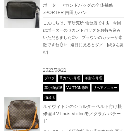
ポーターセカンドバッグの全体補修
♪PORTER 吉田カバン
こんにちは、革研究所 仙台店です🏄 今回
はポーターのセカンドバッグをお持ち込み
いただきました😊♪ ブラウンのカラーが素
敵ですね👌✨ 遠目に見るとダメ
…[続きを読
む]
2023/08/21
ブログ
革カバン修理
革財布修理
革小物修理
VUITTON修理
リペアメニュー
仙台店
ルイヴィトンのショルダーベルト付け根
修理♪LV Louis Vuittonモノグラム バラー
ド