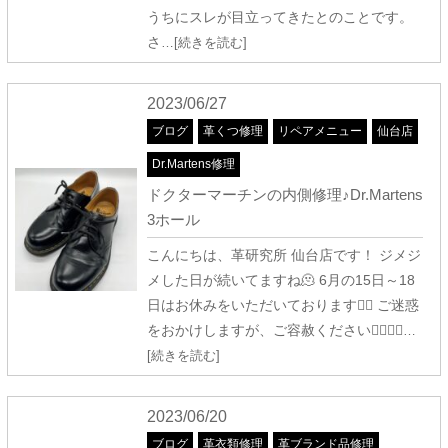
うちにスレが目立ってきたとのことです。
さ
…[続きを読む]
2023/06/27
ブログ
革くつ修理
リペアメニュー
仙台店
Dr.Martens修理
ドクターマーチンの内側修理♪Dr.Martens
3ホール
こんにちは、革研究所 仙台店です！ ジメジ
メした日が続いてますね🫠 6月の15日～18
日はお休みをいただいております🙇‍♀️ ご迷惑
をおかけしますが、ご容赦ください🙇‍♀️🙇‍♀️
…
[続きを読む]
2023/06/20
ブログ
革衣類修理
革ブランド品修理