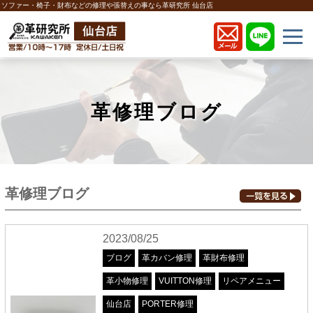
ソファー・椅子・財布などの修理や張替えの事なら革研究所 仙台店
革修理ブログ
革修理ブログ
2023/08/25
ブログ
革カバン修理
革財布修理
革小物修理
VUITTON修理
リペアメニュー
仙台店
PORTER修理