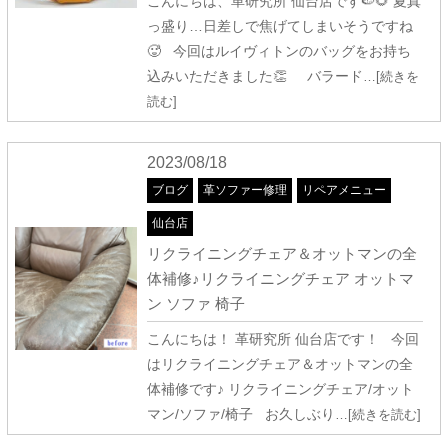
こんにちは、革研究所 仙台店です🍉🌻 夏真
っ盛り…日差しで焦げてしまいそうですね
🥵 今回はルイヴィトンのバッグをお持ち
込みいただきました👏 バラード
…[続きを
読む]
2023/08/18
ブログ
革ソファー修理
リペアメニュー
仙台店
リクライニングチェア＆オットマンの全
体補修♪リクライニングチェア オットマ
ン ソファ 椅子
こんにちは！ 革研究所 仙台店です！ 今回
はリクライニングチェア＆オットマンの全
体補修です♪ リクライニングチェア/オット
マン/ソファ/椅子 お久しぶり
…[続きを読む]