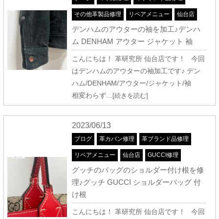
その他革製品修理
リペアメニュー
仙台店
デンハムのアウターの袖を加工♪デンハ
ム DENHAM アウター ジャケット 袖
こんにちは！ 革研究所 仙台店です！ 今回
はデンハムのアウターの袖加工です♪ デン
ハム/DENHAM/アウター/ジャケット/袖
相変わらず
…[続きを読む]
2023/06/13
ブログ
革カバン修理
革ブランド品修理
リペアメニュー
仙台店
GUCCI修理
グッチのバッグのショルダー付け根を修
理♪グッチ GUCCI ショルダーバッグ 付
け根
こんにちは！ 革研究所 仙台店です！ 今回