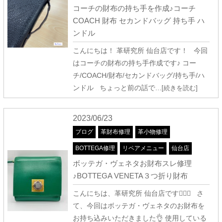
コーチの財布の持ち手を作成♪コーチ
COACH 財布 セカンドバッグ 持ち手 ハ
ンドル
こんにちは！ 革研究所 仙台店です！ 今回
はコーチの財布の持ち手作成です♪ コー
チ/COACH/財布/セカンドバッグ/持ち手/ハ
ンドル ちょっと前の話で
…[続きを読む]
2023/06/23
ブログ
革財布修理
革小物修理
BOTTEGA修理
リペアメニュー
仙台店
ボッテガ・ヴェネタお財布スレ修理
♪BOTTEGA VENETA３つ折り財布
こんにちは、革研究所 仙台店です🧚‍♀️✨ さ
て、今回はボッテガ・ヴェネタのお財布を
お持ち込みいただきました👌 使用している