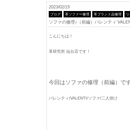
2023/02/19
ブログ
革ソファー修理
革ブランド品修理
リ
ソファの修理♪（前編）バレンティ VALEN
こんにちは！
革研究所 仙台店です！
今回はソファの修理（前編）です
バレンティ/VALENTI/ソファ/二人掛け