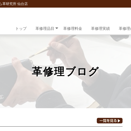
ら革研究所 仙台店
トップ
革修理品目
革修理料金
革修理実績
革修理
革修理ブログ