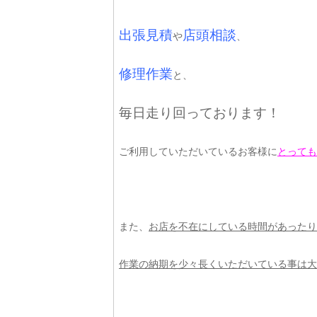
出張見積
店頭相談
や
、
修理作業
と、
毎日走り回っております！
ご利用していただいているお客様に
とっても
また、
お店を不在にしている時間があったり
作業の納期を少々長くいただいている事は大