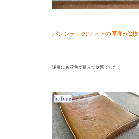
バレンティのソファの座面が2枚
遠目にも
変色が目立つ状態
でした。