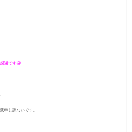
感謝です
😺
、
変申し訳ないです。