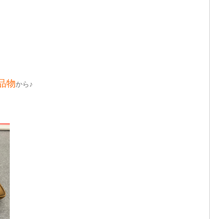
品物
から♪