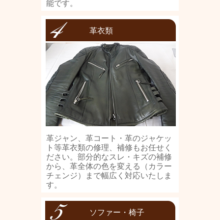
能です。
革衣類
革ジャン、革コート・革のジャケッ
ト等革衣類の修理、補修もお任せく
ださい。部分的なスレ・キズの補修
から、革全体の色を変える（カラー
チェンジ）まで幅広く対応いたしま
す。
ソファー・椅子