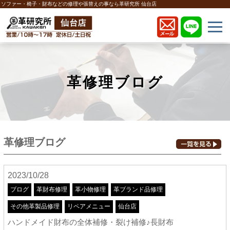
ソファー・椅子・財布などの修理や張替えの事なら革研究所 仙台店
革修理ブログ
革修理ブログ
2023/10/28
ブログ
革財布修理
革小物修理
革ブランド品修理
その他革製品修理
リペアメニュー
仙台店
ハンドメイド財布の全体補修・裂け補修♪長財布