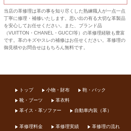
当店の革修理は革の事を知り尽くした熟練職人が一点一点
丁寧に修理・補修いたします。思い出の有る大切な革製品
を安心してお任せください。また、ブランド品
（VUITTON・CHANEL・GUCCI等）の革修理経験も豊富
です。革のキズやスレの補修はお任せください。革修理の
御見積やお問合せはもちろん無料です。
トップ
小物・財布
鞄・バック
靴・ブーツ
革衣料
革イス・革ソファー
自動車内装（革）
革修理料金
革修理実績
革修理の流れ