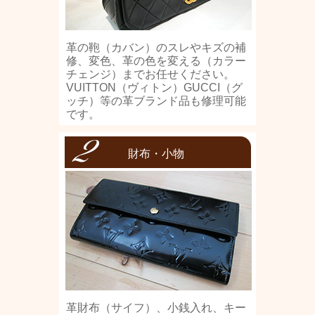
革の鞄（カバン）のスレやキズの補
修、変色、革の色を変える（カラー
チェンジ）までお任せください。
VUITTON（ヴィトン）GUCCI（グ
ッチ）等の革ブランド品も修理可能
です。
財布・小物
革財布（サイフ）、小銭入れ、キー